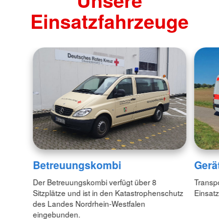
Unsere
Einsatzfahrzeuge
Betreuungskombi
Gerä
Der Betreuungskombi verfügt über 8
Transpo
Sitzplätze und ist in den Katastrophenschutz
Einsatzk
des Landes Nordrhein-Westfalen
eingebunden.