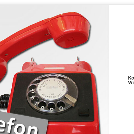
Ko
Wi